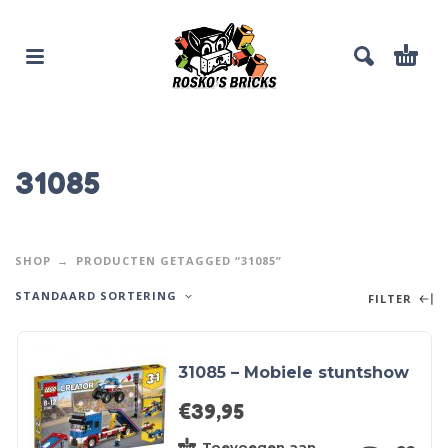
31085
SHOP
PRODUCTEN GETAGGED “31085”
STANDAARD SORTERING
FILTER
31085 – Mobiele stuntshow
€
39,95
Toevoegen aan