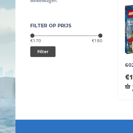
winkelwagen.
FILTER OP PRIJS
Prijs:
—
€170
€180
Filter
60
€