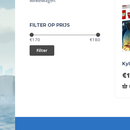
winkelwagen.
FILTER OP PRIJS
Prijs:
—
€170
€180
Filter
Kyl
€