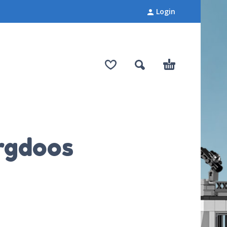
Login
rgdoos