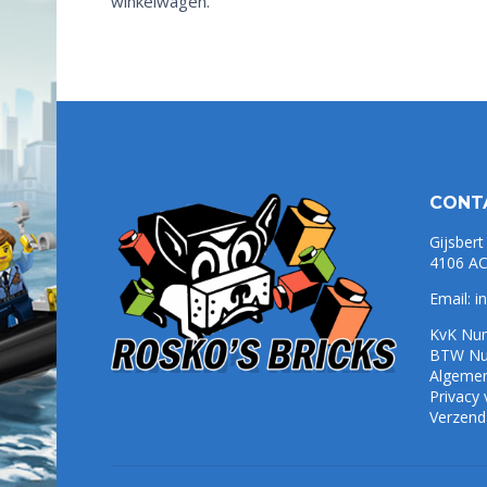
winkelwagen.
CONT
Gijsbert
4106 AC
Email:
i
KvK Nu
BTW Nu
Algeme
Privacy
Verzend-