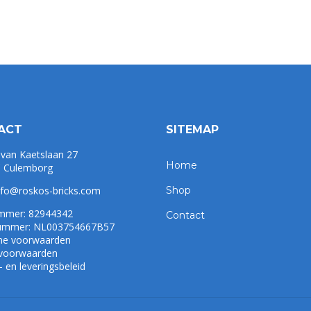
ACT
SITEMAP
 van Kaetslaan 27
Home
 Culemborg
nfo@roskos-bricks.com
Shop
mmer: 82944342
Contact
mmer: NL003754667B57
ne voorwaarden
 voorwaarden
 en leveringsbeleid