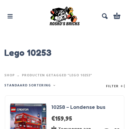
Lego 10253
SHOP
PRODUCTEN GETAGGED “LEGO 10253”
STANDAARD SORTERING
FILTER
10258 – Londense bus
€
159,95
Toevoegen aan