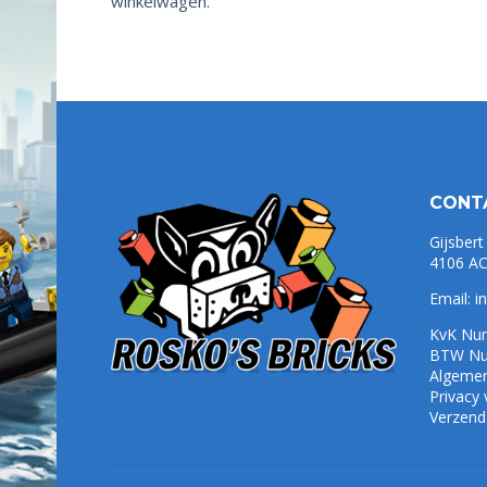
winkelwagen.
CONT
Gijsbert
4106 AC
Email:
i
KvK Nu
BTW Nu
Algeme
Privacy
Verzend-