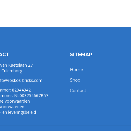
ACT
SITEMAP
 van Kaetslaan 27
Home
 Culemborg
nfo@roskos-bricks.com
Shop
mmer: 82944342
Contact
mmer: NL003754667B57
ne voorwaarden
 voorwaarden
 en leveringsbeleid