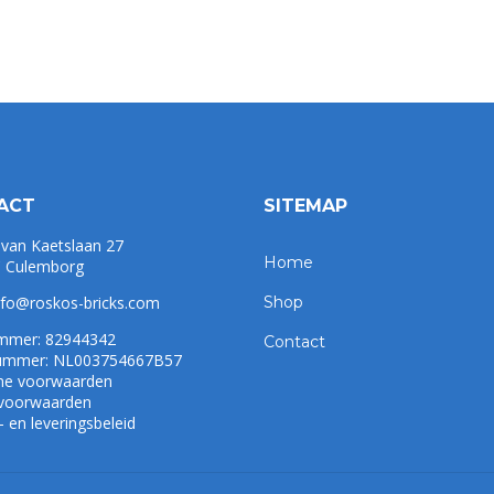
ACT
SITEMAP
 van Kaetslaan 27
Home
 Culemborg
nfo@roskos-bricks.com
Shop
mmer: 82944342
Contact
mmer: NL003754667B57
ne voorwaarden
 voorwaarden
 en leveringsbeleid