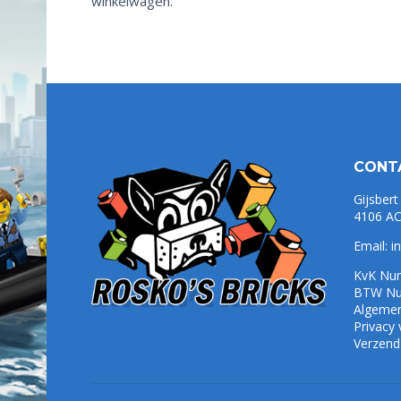
winkelwagen.
CONT
Gijsbert
4106 AC
Email:
i
KvK Nu
BTW Nu
Algeme
Privacy
Verzend-