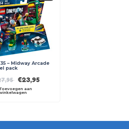
235 – Midway Arcade
el pack
€
23,95
27,95
Toevoegen aan
winkelwagen