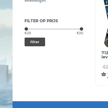
winkelwagen.
FILTER OP PRIJS
Prijs:
—
€20
€30
Filter
71
lev
€