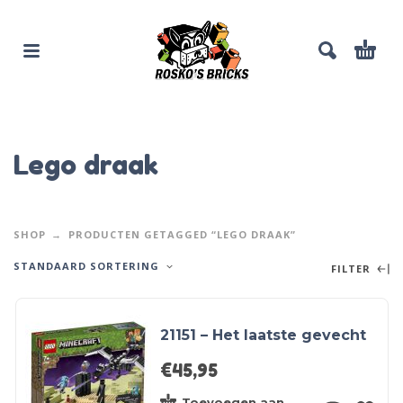
Lego draak
SHOP
PRODUCTEN GETAGGED “LEGO DRAAK”
STANDAARD SORTERING
FILTER
21151 – Het laatste gevecht
€
45,95
Toevoegen aan