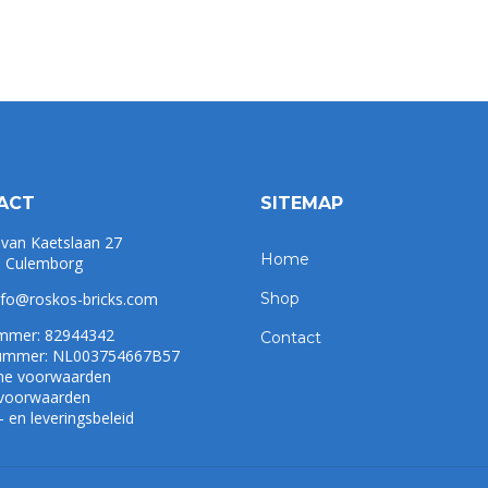
ACT
SITEMAP
 van Kaetslaan 27
Home
 Culemborg
nfo@roskos-bricks.com
Shop
mmer: 82944342
Contact
mmer: NL003754667B57
ne voorwaarden
 voorwaarden
 en leveringsbeleid