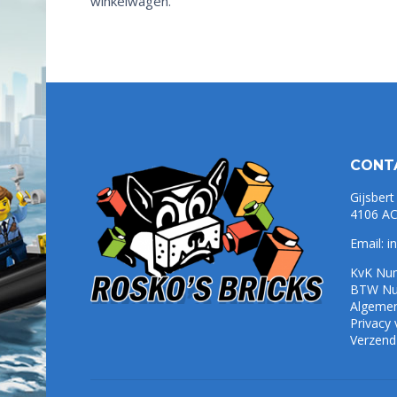
winkelwagen.
CONT
Gijsbert
4106 AC
Email:
i
KvK Nu
BTW Nu
Algeme
Privacy
Verzend-