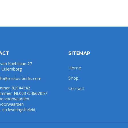
ACT
SITEMAP
 van Kaetslaan 27
Home
 Culemborg
nfo@roskos-bricks.com
Shop
mmer: 82944342
Contact
mmer: NL003754667B57
ne voorwaarden
 voorwaarden
 en leveringsbeleid