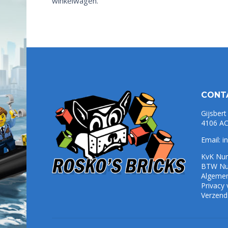
winkelwagen.
CONT
Gijsbert
4106 AC
Email:
i
KvK Nu
BTW Nu
Algeme
Privacy
Verzend-