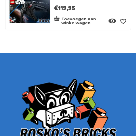
€
119,95
Toevoegen aan
winkelwagen