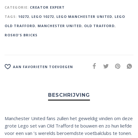
r
CATEGORIE:
CREATOR EXPERT
n
TAGS:
10272
,
LEGO 10272
,
LEGO MANCHESTER UNITED
,
LEGO
a
t
OLD TRAFFORD
,
MANCHESTER UNITED
,
OLD TRAFFORD
,
i
ROSKO'S BRICKS
v
e
:
AAN FAVORIETEN TOEVOEGEN
Manchester United fans zullen het geweldig vinden om deze
grote Lego set van Old Trafford te bouwen en zo hun liefde
voor een van ’s werelds beroemdste voetbalclubs te tonen.