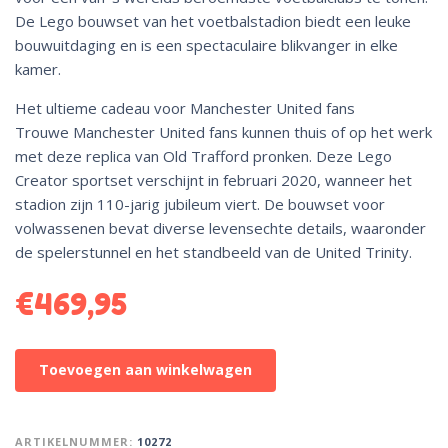
De Lego bouwset van het voetbalstadion biedt een leuke
bouwuitdaging en is een spectaculaire blikvanger in elke
kamer.
Het ultieme cadeau voor Manchester United fans
Trouwe Manchester United fans kunnen thuis of op het werk
met deze replica van Old Trafford pronken. Deze Lego
Creator sportset verschijnt in februari 2020, wanneer het
stadion zijn 110-jarig jubileum viert. De bouwset voor
volwassenen bevat diverse levensechte details, waaronder
de spelerstunnel en het standbeeld van de United Trinity.
€
469,95
A
Toevoegen aan winkelwagen
l
t
e
ARTIKELNUMMER:
10272