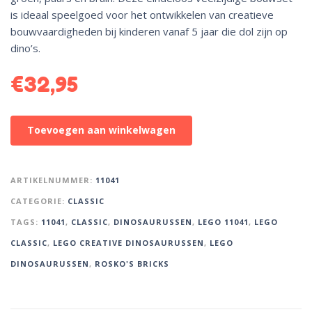
is ideaal speelgoed voor het ontwikkelen van creatieve
bouwvaardigheden bij kinderen vanaf 5 jaar die dol zijn op
dino’s.
€
32,95
A
Toevoegen aan winkelwagen
l
t
e
ARTIKELNUMMER:
11041
r
CATEGORIE:
CLASSIC
n
TAGS:
11041
,
CLASSIC
,
DINOSAURUSSEN
,
LEGO 11041
,
LEGO
a
t
CLASSIC
,
LEGO CREATIVE DINOSAURUSSEN
,
LEGO
i
DINOSAURUSSEN
,
ROSKO'S BRICKS
v
e
: