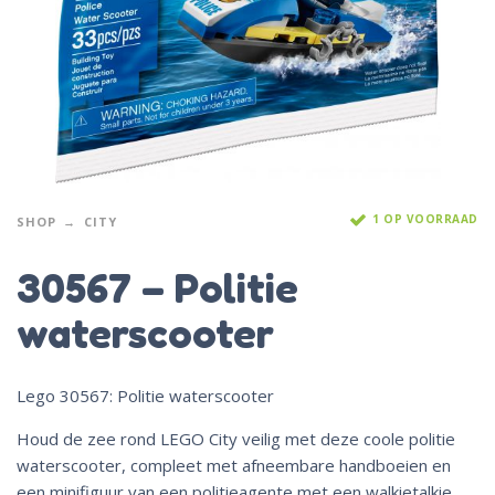
1 OP VOORRAAD
SHOP
CITY
30567 – Politie
waterscooter
Lego 30567: Politie waterscooter
Houd de zee rond LEGO City veilig met deze coole politie
waterscooter, compleet met afneembare handboeien en
een minifiguur van een politieagente met een walkietalkie.