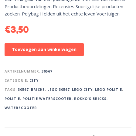
Productbeoordelingen Recensies Soortgelijke producten
zoeken: Polybag Helden uit het echte leven Voertuigen
€
3,50
A
Toevoegen aan winkelwagen
l
t
e
ARTIKELNUMMER:
30567
r
CATEGORIE:
CITY
n
TAGS:
30567
,
BRICKS
,
LEGO 30567
,
LEGO CITY
,
LEGO POLITIE
,
a
t
POLITIE
,
POLITIE WATERSCOOTER
,
ROSKO'S BRICKS
,
i
WATERSCOOTER
v
e
: