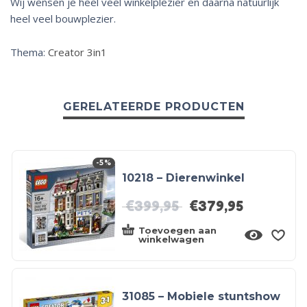
Wij wensen je heel veel winkelplezier en daarna natuurlijk
heel veel bouwplezier.
Thema:
Creator 3in1
GERELATEERDE PRODUCTEN
-5%
10218 – Dierenwinkel
€
399,95
€
379,95
Toevoegen aan
winkelwagen
31085 – Mobiele stuntshow