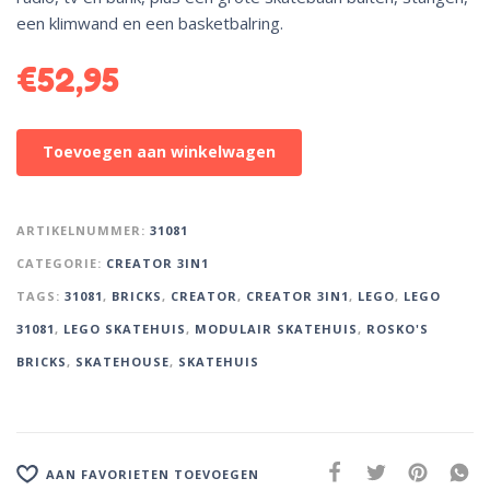
een klimwand en een basketbalring.
€
52,95
A
Toevoegen aan winkelwagen
l
t
e
ARTIKELNUMMER:
31081
r
CATEGORIE:
CREATOR 3IN1
n
TAGS:
31081
,
BRICKS
,
CREATOR
,
CREATOR 3IN1
,
LEGO
,
LEGO
a
t
31081
,
LEGO SKATEHUIS
,
MODULAIR SKATEHUIS
,
ROSKO'S
i
BRICKS
,
SKATEHOUSE
,
SKATEHUIS
v
e
:
AAN FAVORIETEN TOEVOEGEN