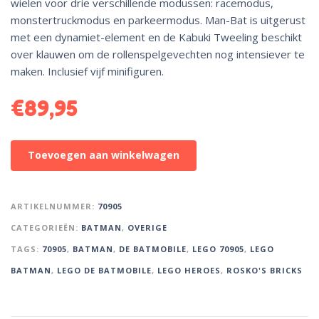
wielen voor drie verschillende modussen: racemodus,
monstertruckmodus en parkeermodus. Man-Bat is uitgerust
met een dynamiet-element en de Kabuki Tweeling beschikt
over klauwen om de rollenspelgevechten nog intensiever te
maken. Inclusief vijf minifiguren.
€
89,95
A
Toevoegen aan winkelwagen
l
t
e
ARTIKELNUMMER:
70905
r
CATEGORIEËN:
BATMAN
,
OVERIGE
n
TAGS:
70905
,
BATMAN
,
DE BATMOBILE
,
LEGO 70905
,
LEGO
a
t
BATMAN
,
LEGO DE BATMOBILE
,
LEGO HEROES
,
ROSKO'S BRICKS
i
v