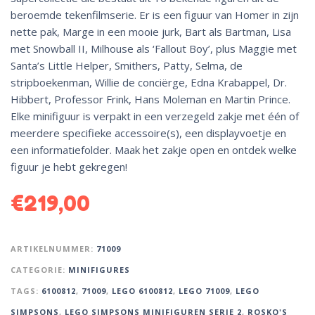
beroemde tekenfilmserie. Er is een figuur van Homer in zijn
nette pak, Marge in een mooie jurk, Bart als Bartman, Lisa
met Snowball II, Milhouse als ‘Fallout Boy’, plus Maggie met
Santa’s Little Helper, Smithers, Patty, Selma, de
stripboekenman, Willie de conciërge, Edna Krabappel, Dr.
Hibbert, Professor Frink, Hans Moleman en Martin Prince.
Elke minifiguur is verpakt in een verzegeld zakje met één of
meerdere specifieke accessoire(s), een displayvoetje en
een informatiefolder. Maak het zakje open en ontdek welke
figuur je hebt gekregen!
€
219,00
ARTIKELNUMMER:
71009
CATEGORIE:
MINIFIGURES
TAGS:
6100812
,
71009
,
LEGO 6100812
,
LEGO 71009
,
LEGO
SIMPSONS
,
LEGO SIMPSONS MINIFIGUREN SERIE 2
,
ROSKO'S