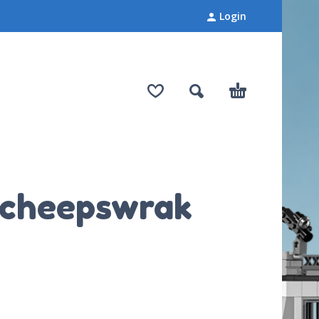
Login
scheepswrak