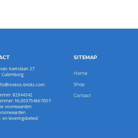
ACT
SITEMAP
 van Kaetslaan 27
Home
 Culemborg
nfo@roskos-bricks.com
Shop
mmer: 82944342
Contact
mmer: NL003754667B57
ne voorwaarden
 voorwaarden
 en leveringsbeleid