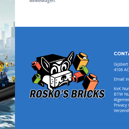
winkelwagen.
CONT
Gijsbert
4106 AC
Email:
i
KvK Nu
BTW Nu
Algeme
Privacy
Verzend-