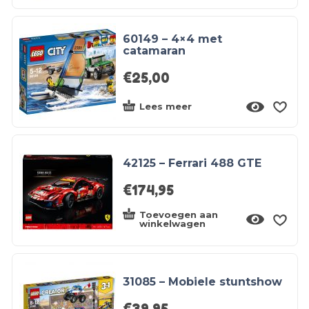
60149 – 4×4 met
catamaran
€
25,00
Lees meer
42125 – Ferrari 488 GTE
€
174,95
Toevoegen aan
winkelwagen
31085 – Mobiele stuntshow