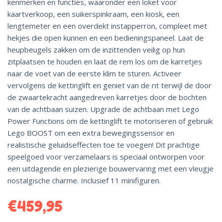
kenmerken en functies, waaronder een loket voor
kaartverkoop, een suikerspinkraam, een kiosk, een
lengtemeter en een overdekt instapperron, compleet met
hekjes die open kunnen en een bedieningspaneel. Laat de
heupbeugels zakken om de inzittenden veilig op hun
zitplaatsen te houden en laat de rem los om de karretjes
naar de voet van de eerste klim te sturen. Activeer
vervolgens de kettinglift en geniet van de rit terwijl de door
de zwaartekracht aangedreven karretjes door de bochten
van de achtbaan suizen. Upgrade de achtbaan met Lego
Power Functions om de kettinglift te motoriseren of gebruik
Lego BOOST om een extra bewegingssensor en
realistische geluidseffecten toe te voegen! Dit prachtige
speelgoed voor verzamelaars is speciaal ontworpen voor
een uitdagende en plezierige bouwervaring met een vleugje
nostalgische charme. Inclusief 11 minifiguren.
€
459,95