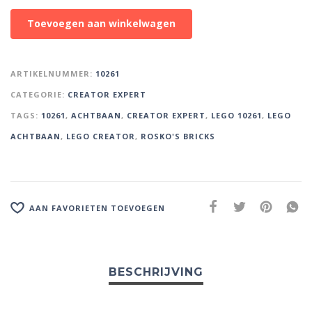
A
Toevoegen aan winkelwagen
l
t
e
ARTIKELNUMMER:
10261
r
CATEGORIE:
CREATOR EXPERT
n
TAGS:
10261
,
ACHTBAAN
,
CREATOR EXPERT
,
LEGO 10261
,
LEGO
a
t
ACHTBAAN
,
LEGO CREATOR
,
ROSKO'S BRICKS
i
v
e
:
AAN FAVORIETEN TOEVOEGEN