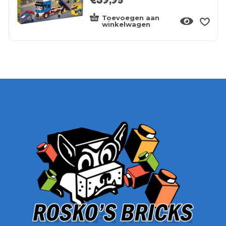
€
39,95
Toevoegen aan
winkelwagen