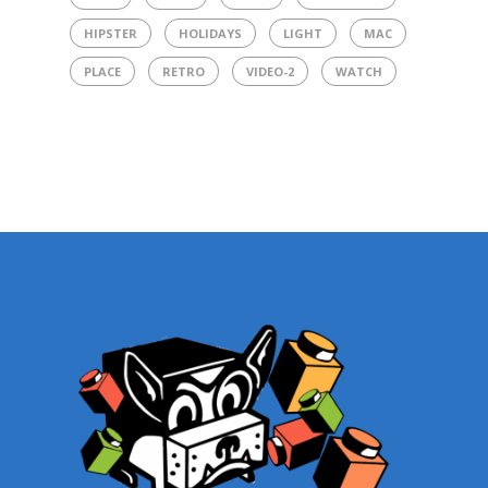
HIPSTER
HOLIDAYS
LIGHT
MAC
PLACE
RETRO
VIDEO-2
WATCH