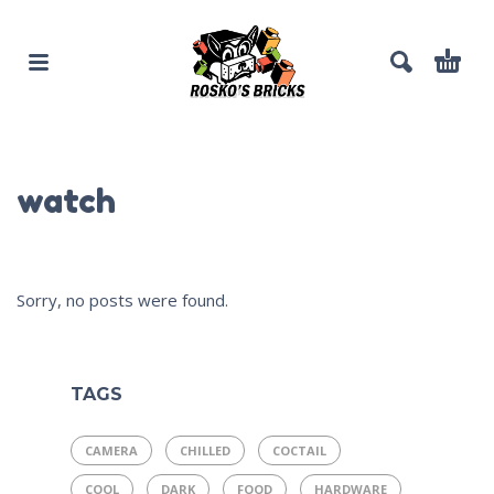
watch
Sorry, no posts were found.
TAGS
CAMERA
CHILLED
COCTAIL
COOL
DARK
FOOD
HARDWARE