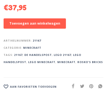
€
37,95
A
Toevoegen aan winkelwagen
l
t
e
ARTIKELNUMMER:
21167
r
CATEGORIE:
MINECRAFT
n
TAGS:
21167
,
DE HANDELSPOST
,
LEGO 21167
,
LEGO
a
t
HANDELSPOST
,
LEGO MINECRAFT
,
MINECRAFT
,
ROSKO'S BRICKS
i
v
e
:
AAN FAVORIETEN TOEVOEGEN