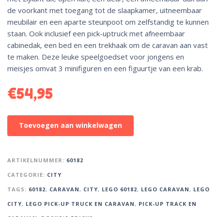
de voorkant met toegang tot de slaapkamer, uitneembaar
meubilair en een aparte steunpoot om zelfstandig te kunnen
staan. Ook inclusief een pick-uptruck met afneembaar
cabinedak, een bed en een trekhaak om de caravan aan vast
te maken. Deze leuke speelgoedset voor jongens en
meisjes omvat 3 minifiguren en een figuurtje van een krab.
€
54,95
A
Toevoegen aan winkelwagen
l
t
e
ARTIKELNUMMER:
60182
r
CATEGORIE:
CITY
n
TAGS:
60182
,
CARAVAN
,
CITY
,
LEGO 60182
,
LEGO CARAVAN
,
LEGO
a
t
CITY
,
LEGO PICK-UP TRUCK EN CARAVAN
,
PICK-UP TRACK EN
i