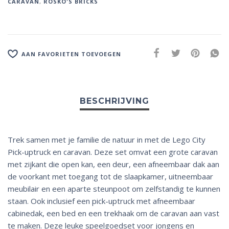
CARAVAN
,
ROSKO'S BRICKS
v
e
:
AAN FAVORIETEN TOEVOEGEN
Trek samen met je familie de natuur in met de Lego City
Pick-uptruck en caravan. Deze set omvat een grote caravan
met zijkant die open kan, een deur, een afneembaar dak aan
de voorkant met toegang tot de slaapkamer, uitneembaar
meubilair en een aparte steunpoot om zelfstandig te kunnen
staan. Ook inclusief een pick-uptruck met afneembaar
cabinedak, een bed en een trekhaak om de caravan aan vast
te maken. Deze leuke speelgoedset voor jongens en